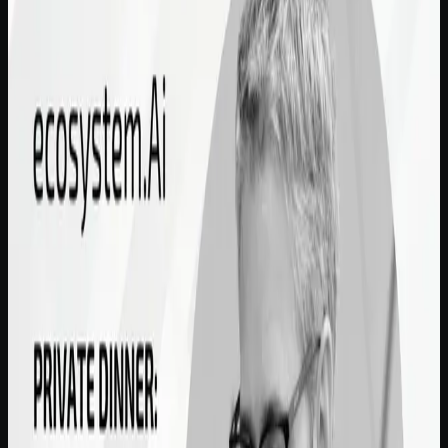
Temas para conversar durante la cena
Cómo la IA está transformando la interacción con el
cliente en los sectores de telecomunicaciones, banca y
videojuegos.
Donde la IA orientada al ciclo de vida puede
desbloquear oportunidades de crecimiento prácticas.
Cómo los líderes de diferentes sectores pueden aplicar
las lecciones compartidas a sus propios modelos
operativos.
Formato del evento
Este es un evento presencial cuidadosamente
seleccionado, diseñado para fomentar conversaciones
reflexivas, obtener información práctica y establecer
conexiones significativas entre colegas. Los detalles del