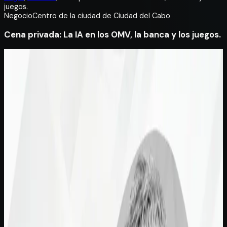
juegos.
Negocio
Centro de la ciudad de Ciudad del Cabo
Cena privada: La IA en los OMV, la banca y los juegos.
Acerca de este evento
Únete al equipo de ecosystem.Ai para una cena ejecutiva
exclusiva en Ciudad del Cabo, que reunirá a líderes de las
telecomunicaciones, la banca y los videojuegos.
En consonancia con los temas que se comparten en
MVNO Nation Live, la velada explora cómo la IA está
transformando la interacción con el cliente y el
crecimiento a lo largo del ciclo de vida del cliente en los
contextos de los operadores móviles virtuales (OMV) y las
empresas en general.