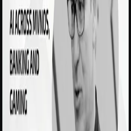
lugar se compartirán una vez aprobada la inscripción.
Wednesday, June 10, 2026
4:30 PM
UTC
Other Time Zones
🇺🇸
New York
12:30 PM
EDT
🇬🇧
London
5:30 PM
GMT+1
🇿🇦
Johannesburg
6:30 PM
GMT+2
🇦🇪
Dubai
8:30 PM
GMT+4
🇸🇬
Singapore
12:30 AM
GMT+8
+1
🇦🇺
Sydney
2:30 AM
GMT+10
+1
Añadir al calendario